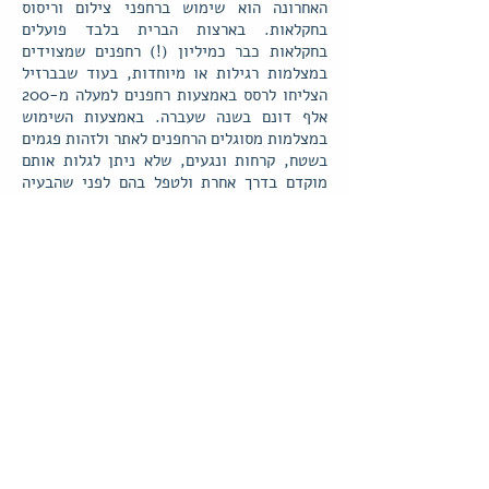
האחרונה הוא שימוש ברחפני צילום וריסוס
בחקלאות. בארצות הברית בלבד פועלים
בחקלאות כבר כמיליון (!) רחפנים שמצוידים
במצלמות רגילות או מיוחדות, בעוד שבברזיל
הצליחו לרסס באמצעות רחפנים למעלה מ-200
אלף דונם בשנה שעברה. באמצעות השימוש
במצלמות מסוגלים הרחפנים לאתר ולזהות פגמים
בשטח, קרחות ונגעים, שלא ניתן לגלות אותם
מוקדם בדרך אחרת ולטפל בהם לפני שהבעיה
תהפוך לחמורה.
חקלאים רבים בישראל כבר משתמשים היום
ברחפנים לצורך ריסוס יבולים והדברה של
מזיקים. יכולות הדיוק של הרחפן, כמו גם היותו
כלי זריז שלא זקוק לתמרונים אוויריים לגיחות
ריסוי חוזרות, חוסכות כוח אדם וכסף רב. נראה
כי הגידול הטבעי באוכלוסיית העולם והעלייה
בצריכת המזון וגידול היבולים, צפויה להגביר
באופן ניכר את השימוש ברחפנים בחקלאות
בישראל ובעולם בשנים הבאות.
< חזרה לשאר הכתבות במגזין