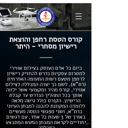
...
...
קורס הטסת רחפן והוצאת
רישיון מסחרי - היתר
כיום כל אדם העוסק בצילום אווירי
למטרות עסקיות נדרש להחזיק רישיון
לרחפן מטעם רשות התעופה האזרחית
(רת"א). לשם כך יצרה המכללה לצילום
אווירי, קורס מהיר ומקצועי אשר ילווה
אותך בכל התהליך הנדרש עד קבלת
הרישיון. הקורס כולל גישה מלאה
ללומדה המקוונת להכנה למבחן העיוני
ברת"א, ושני מפגשי הטסה מעשיים
באורך של 3 שעות כל אחד, עם דגשים
יחודיים לקראת המבחן המעש המתבצע
במכללה.