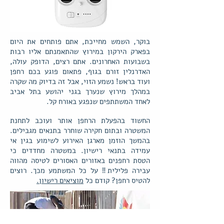
בוקר, השמש מחייכת, אתם פותחים את היום
בפארק הירקון במירוץ שהתאמנתם אליו רבות
בשבועות האחרונים. אתם רצים, הדופק עולה,
האדרנלין זורם בגוף, פתאום פוגע בכם רחפן
ועוד בראש! נשמע הזוי, אבל זה בדיוק מה שקרה
במהלך מירוץ שנערך בגני יהושע בתל אביב
לאחד המשתתפים שנפגע באורח קל.
החשוד בהפעלת הרחפן אותר ועוכב לתחנת
המשטרה ובתום חקירה שוחרר בתנאים מגבילים.
בהמשך הוזמן מארגן האירוע לשימוע בגין אי
עמידה בתנאי רישיון. במשטרה מחדדים כי
הטסת רחפנים באזורים האסורים לטיסה מהווה
עבירה פלילית‼ על כל המשתמע מכך. רוצים
להטיס רחפן? קודם כל
מוציאים רישיון.